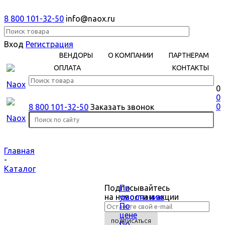
8 800 101-32-50
info@naox.ru
Вход
Регистрация
ВЕНДОРЫ
О КОМПАНИИ
ПАРТНЕРАМ
ОПЛАТА
КОНТАКТЫ
0
0
0
8 800 101-32-50
Заказать звонок
Главная
-
Каталог
Подписывайтесь
По
на новости и акции
умолчанию
По
цене
По