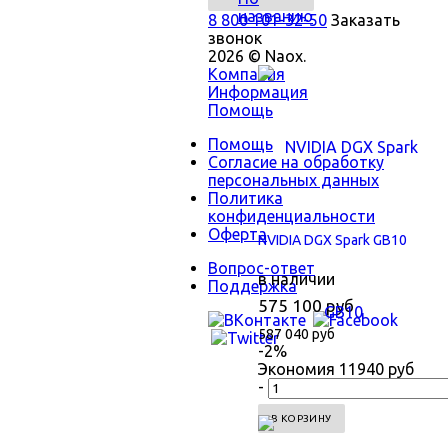
названию
8 800 101-32-50
Заказать
звонок
2026 © Naox.
Компания
Информация
Помощь
Помощь
Согласие на обработку
персональных данных
Политика
конфиденциальности
Оферта
NVIDIA DGX Spark GB10
Вопрос-ответ
в наличии
Поддержка
575 100 руб
587 040 руб
-2%
Экономия
11940 руб
-